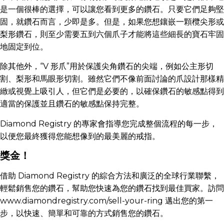
是一個很棒的選擇，可以讓您看到更多的鑽石。只要它們足夠堅
固，就鑽石而言，少即是多。但是，如果您想鑲嵌一顆欖尖形或
梨形鑽石，則至少需要五到六個爪子才能將這些細長的寶石牢固
地固定到位。
除其他外，“V 形爪”用於保護尖角鑽石的尖端，例如公主形切
割、梨形和馬眼形切割。雖然它們不像前面討論的爪設計那樣精
緻或視覺上吸引人，但它們是必要的，以確保鑽石的敏感點得到
適當的保護並且鑽石的敏感點保持完整。
Diamond Registry 的專家會指導您完成整個流程的每一步，
以便您最終獲得您能想像到的最美麗的戒指。
獎金！
借助 Diamond Registry 的綜合方法和廣泛的全球行業聯繫，
輕鬆銷售您的鑽石，幫助您快速為您的鑽石找到最佳買家。訪問
www.diamondregistry.com/sell-your-ring 邁出您的第一
步，以快速、簡單和可靠的方式銷售您的鑽石。