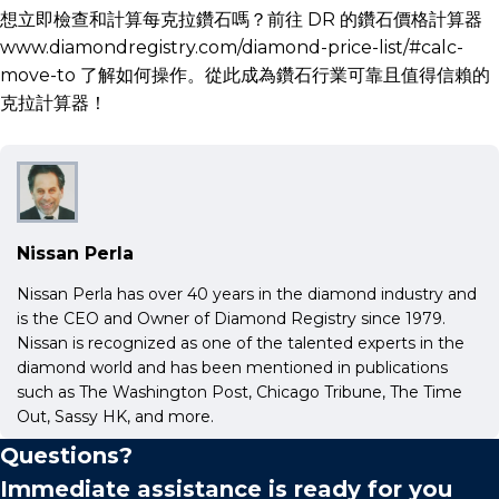
想立即檢查和計算每克拉鑽石嗎？前往 DR 的鑽石價格計算器
www.diamondregistry.com/diamond-price-list/#calc-
move-to 了解如何操作。從此成為鑽石行業可靠且值得信賴的
克拉計算器！
Nissan Perla
Nissan Perla has over 40 years in the diamond industry and
is the CEO and Owner of Diamond Registry since 1979.
Nissan is recognized as one of the talented experts in the
diamond world and has been mentioned in publications
such as The Washington Post, Chicago Tribune, The Time
Out, Sassy HK, and more.
Questions?
Immediate assistance is ready for you