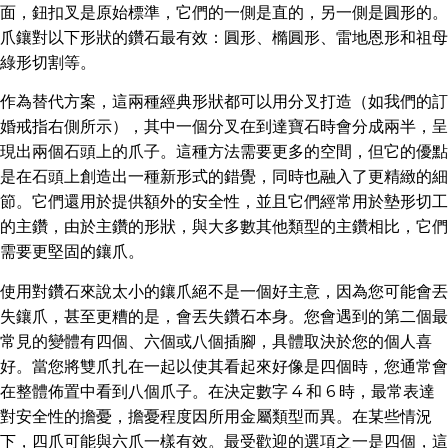
面，鈕扣叉是原始標準，它們的一側是直的，另一側是圓形的。
爪鑲對以下形狀的鑽石最有效：圓形、橢圓形、雷地恩形和祖母
綠形切割等。
作為替代方案，這兩種經典形狀都可以用分叉打造（如我們的訂
婚戒指右側所示），其中一個分叉在到達寶石時會分成兩半，呈
現出兩個石頭上的爪子。這種方法需要更多的空間，但它的優點
是在石頭上創造出一種新形式的錯覺，同時也融入了更精緻的細
節。它們還用於提供額外的安全性，並且它們經常用於墊形切工
的主鑽，由於主鑽的形狀，與大多數其他類型的主鑽相比，它們
需要更堅固的鑲爪。
使用對鑽石來說太小的鑲爪絕不是一個好主意，因為您可能會丟
失鑲爪，甚至更糟的是，會丟失鑽石本身。您會遇到的第二個最
常見的變體有四個、六個或八個插腳，具體取決於您的個人喜
好。當您將雙爪扎在一起以使其看起來好像是四個時，您通常會
在整體佈置中看到八個爪子。在決定數字 4 和 6 時，最常表達
對安全性的擔憂，擔憂程度因所用金屬類型而異。在某些情況
下，四爪可能與六爪一樣有效。最受歡迎的選項之一是四個，這