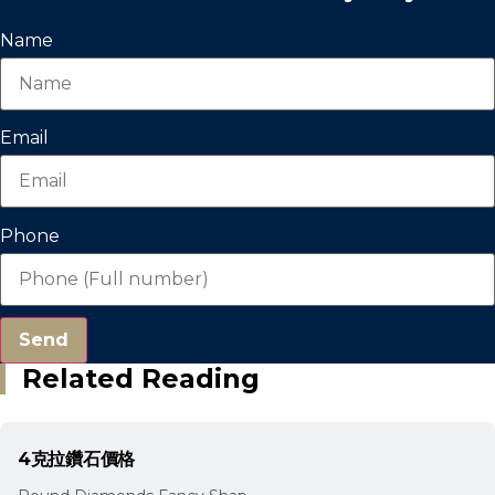
Name
Email
Phone
Send
Related Reading
4克拉鑽石價格