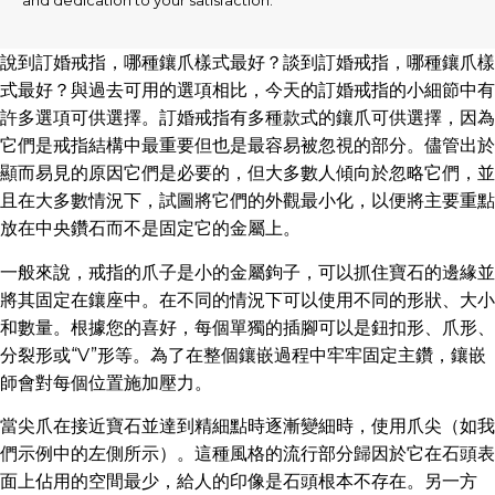
說到訂婚戒指，哪種鑲爪樣式最好？談到訂婚戒指，哪種鑲爪樣
式最好？與過去可用的選項相比，今天的訂婚戒指的小細節中有
許多選項可供選擇。訂婚戒指有多種款式的鑲爪可供選擇，因為
它們是戒指結構中最重要但也是最容易被忽視的部分。儘管出於
顯而易見的原因它們是必要的，但大多數人傾向於忽略它們，並
且在大多數情況下，試圖將它們的外觀最小化，以便將主要重點
放在中央鑽石而不是固定它的金屬上。
一般來說，戒指的爪子是小的金屬鉤子，可以抓住寶石的邊緣並
將其固定在鑲座中。在不同的情況下可以使用不同的形狀、大小
和數量。根據您的喜好，每個單獨的插腳可以是鈕扣形、爪形、
分裂形或“V”形等。為了在整個鑲嵌過程中牢牢固定主鑽，鑲嵌
師會對每個位置施加壓力。
當尖爪在接近寶石並達到精細點時逐漸變細時，使用爪尖（如我
們示例中的左側所示）。這種風格的流行部分歸因於它在石頭表
面上佔用的空間最少，給人的印像是石頭根本不存在。另一方