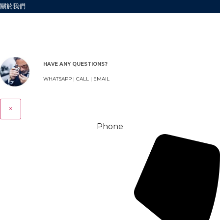
關於我們
HAVE ANY QUESTIONS?
WHATSAPP
|
CALL |
EMAIL
×
Phone