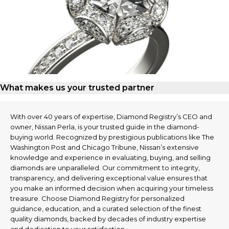
What makes us your trusted partner
With over 40 years of expertise, Diamond Registry’s CEO and
owner, Nissan Perla, is your trusted guide in the diamond-
buying world. Recognized by prestigious publications like The
Washington Post and Chicago Tribune, Nissan’s extensive
knowledge and experience in evaluating, buying, and selling
diamonds are unparalleled. Our commitment to integrity,
transparency, and delivering exceptional value ensures that
you make an informed decision when acquiring your timeless
treasure. Choose Diamond Registry for personalized
guidance, education, and a curated selection of the finest
quality diamonds, backed by decades of industry expertise
and dedication to your satisfaction.