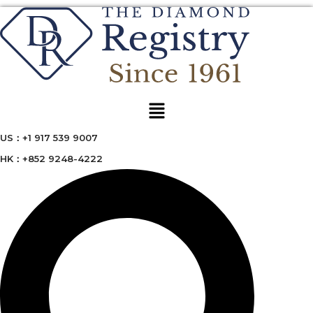
Menu
US：+1 917 539 9007
HK：+852 9248-4222