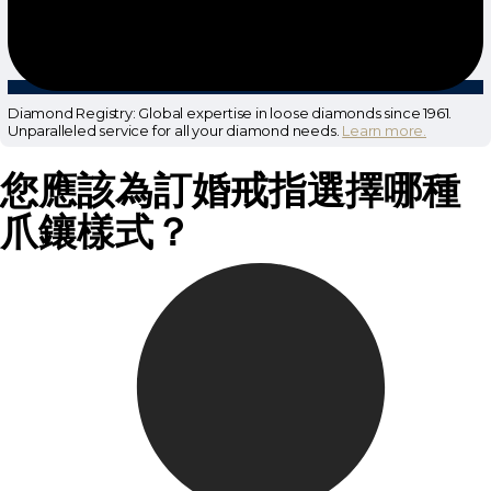
Diamond Registry: Global expertise in loose diamonds since 1961.
Unparalleled service for all your diamond needs.
Learn more.
您應該為訂婚戒指選擇哪種
爪鑲樣式？