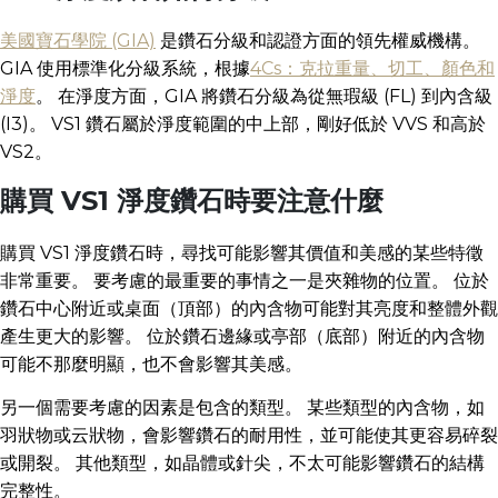
美國寶石學院 (GIA)
是鑽石分級和認證方面的領先權威機構。
GIA 使用標準化分級系統，根據
4Cs：克拉重量、切工、顏色和
淨度
。 在淨度方面，GIA 將鑽石分級為從無瑕級 (FL) 到內含級
(I3)。 VS1 鑽石屬於淨度範圍的中上部，剛好低於 VVS 和高於
VS2。
購買 VS1 淨度鑽石時要注意什麼
購買 VS1 淨度鑽石時，尋找可能影響其價值和美感的某些特徵
非常重要。 要考慮的最重要的事情之一是夾雜物的位置。 位於
鑽石中心附近或桌面（頂部）的內含物可能對其亮度和整體外觀
產生更大的影響。 位於鑽石邊緣或亭部（底部）附近的內含物
可能不那麼明顯，也不會影響其美感。
另一個需要考慮的因素是包含的類型。 某些類型的內含物，如
羽狀物或云狀物，會影響鑽石的耐用性，並可能使其更容易碎裂
或開裂。 其他類型，如晶體或針尖，不太可能影響鑽石的結構
完整性。