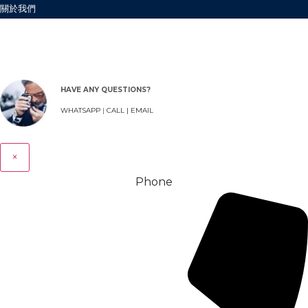
關於我們
HAVE ANY QUESTIONS?
WHATSAPP
|
CALL |
EMAIL
×
Phone