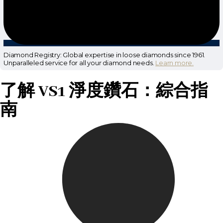
Diamond Registry: Global expertise in loose diamonds since 1961.
Unparalleled service for all your diamond needs.
Learn more.
了解 VS1 淨度鑽石：綜合指
南