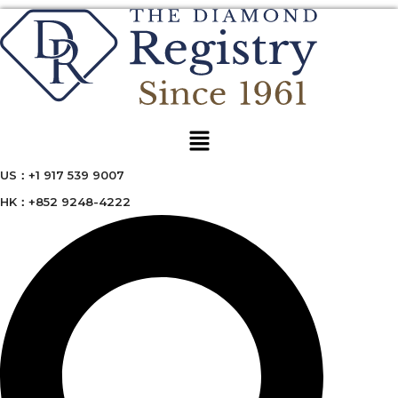
Menu
US：+1 917 539 9007
HK：+852 9248-4222