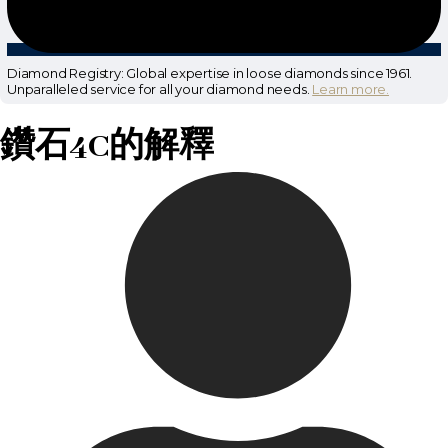
Diamond Registry: Global expertise in loose diamonds since 1961.
Unparalleled service for all your diamond needs.
Learn more.
鑽石4C的解釋