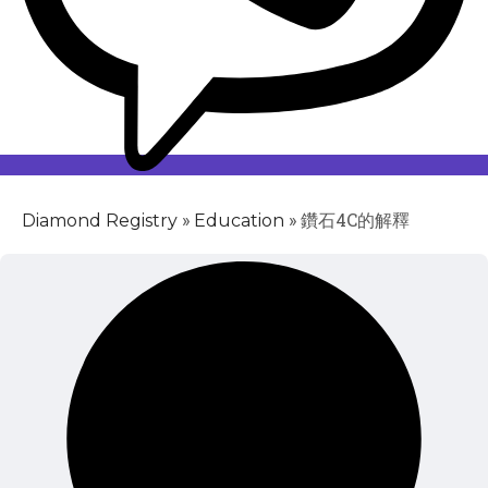
»
»
鑽石4C的解釋
Diamond Registry
Education