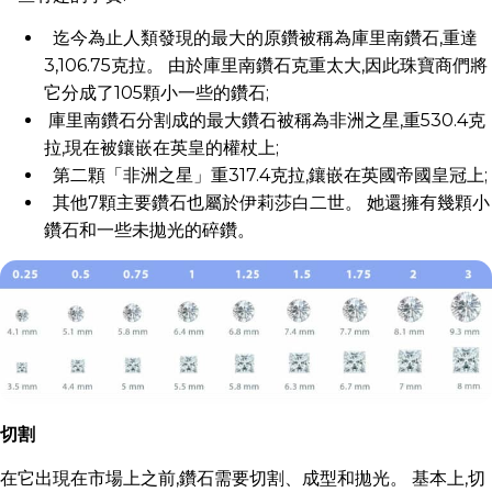
迄今為止人類發現的最大的原鑽被稱為庫里南鑽石,重達
3,106.75克拉。 由於庫里南鑽石克重太大,因此珠寶商們將
它分成了105顆小一些的鑽石;
庫里南鑽石分割成的最大鑽石被稱為非洲之星,重530.4克
拉,現在被鑲嵌在英皇的權杖上;
第二顆「非洲之星」重317.4克拉,鑲嵌在英國帝國皇冠上;
其他7顆主要鑽石也屬於伊莉莎白二世。 她還擁有幾顆小
鑽石和一些未拋光的碎鑽。
切割
在它出現在市場上之前,鑽石需要切割、成型和拋光。 基本上,切