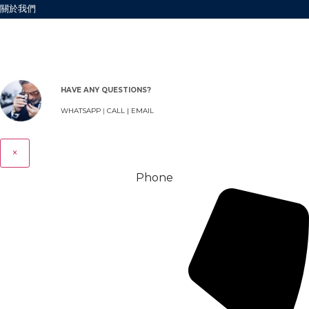
關於我們
HAVE ANY QUESTIONS?
WHATSAPP
|
CALL |
EMAIL
×
Phone