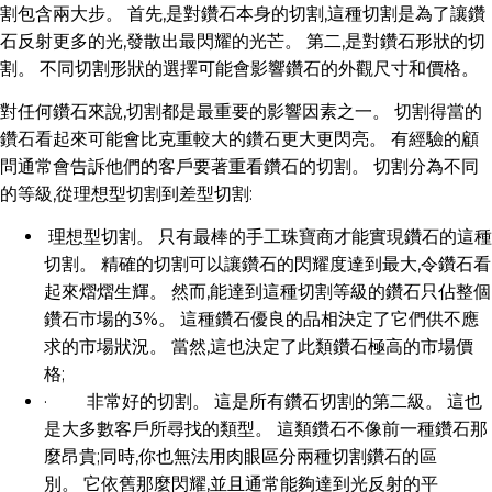
割包含兩大步。 首先,是對鑽石本身的切割,這種切割是為了讓鑽
石反射更多的光,發散出最閃耀的光芒。 第二,是對鑽石形狀的切
割。 不同切割形狀的選擇可能會影響鑽石的外觀尺寸和價格。
對任何鑽石來說,切割都是最重要的影響因素之一。 切割得當的
鑽石看起來可能會比克重較大的鑽石更大更閃亮。 有經驗的顧
問通常會告訴他們的客戶要著重看鑽石的切割。 切割分為不同
的等級,從理想型切割到差型切割:
理想型切割。 只有最棒的手工珠寶商才能實現鑽石的這種
切割。 精確的切割可以讓鑽石的閃耀度達到最大,令鑽石看
起來熠熠生輝。 然而,能達到這種切割等級的鑽石只佔整個
鑽石市場的3%。 這種鑽石優良的品相決定了它們供不應
求的市場狀況。 當然,這也決定了此類鑽石極高的市場價
格;
· 非常好的切割。 這是所有鑽石切割的第二級。 這也
是大多數客戶所尋找的類型。 這類鑽石不像前一種鑽石那
麼昂貴;同時,你也無法用肉眼區分兩種切割鑽石的區
別。 它依舊那麼閃耀,並且通常能夠達到光反射的平