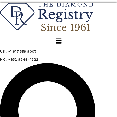
Menu
US：+1 917 539 9007
HK：+852 9248-4222