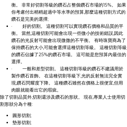
衡。 非常好切割等級的鑽石占整個鑽石市場的15%。 如果
你考慮付出稍稍超過中等水準的預算,那麼這種切割方式的
鑽石是完美的選擇;
· 好的切割。 這種切割可以實現鑽石價格和品質的平
衡。 當然,這種切割可能會出現一些微小的技術錯誤,因此
鑽石的光反射可能會出現微微的不平衡。 有時珠寶商為了
保持鑽石的大小,可能會選擇這種切割等級。 這種切割等級
的鑽石佔據了25%的鑽石市場。 這可能是您預算內最佳的
選擇。
· 一般和差型切割。 這種切割等級的鑽石不建議用於
製作鑽石首飾。 在這種切割等級下,光的反射無法完全實
現,鑽石閃耀度下降。 這種鑽石雖然在價格上很便宜,但用
肉眼就能看出它的瑕疵。
除了切割品質外,切割還涉及鑽石的形狀。 現在,專業人士使用切
割形狀分為十種:
圓形切割;
墊形切割;