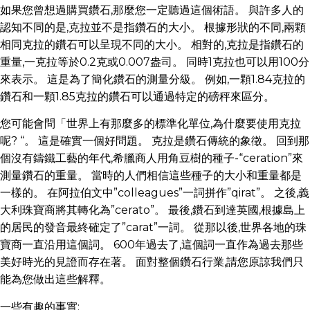
如果您曾想過購買鑽石,那麼您一定聽過這個術語。 與許多人的
認知不同的是,克拉並不是指鑽石的大小。 根據形狀的不同,兩顆
相同克拉的鑽石可以呈現不同的大小。 相對的,克拉是指鑽石的
重量,一克拉等於0.2克或0.007盎司。 同時1克拉也可以用100分
來表示。 這是為了簡化鑽石的測量分級。 例如,一顆1.84克拉的
鑽石和一顆1.85克拉的鑽石可以通過特定的磅秤來區分。
您可能會問「世界上有那麼多的標準化單位,為什麼要使用克拉
呢? “。 這是確實一個好問題。 克拉是鑽石傳統的象徵。 回到那
個沒有鑄鐵工藝的年代,希臘商人用角豆樹的種子-“ceration”來
測量鑽石的重量。 當時的人們相信這些種子的大小和重量都是
一樣的。 在阿拉伯文中”colleagues”一詞拼作”qirat”。 之後,義
大利珠寶商將其轉化為”cerato”。 最後,鑽石到達英國,根據島上
的居民的發音最終確定了”carat”一詞。 從那以後,世界各地的珠
寶商一直沿用這個詞。 600年過去了,這個詞一直作為過去那些
美好時光的見證而存在著。 面對整個鑽石行業,請您原諒我們只
能為您做出這些解釋。
一些有趣的事實: