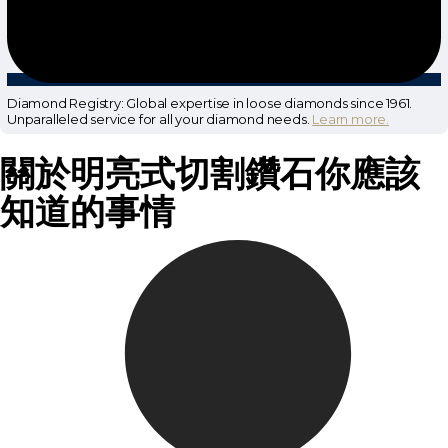
Diamond Registry: Global expertise in loose diamonds since 1961.
Unparalleled service for all your diamond needs.
Learn more.
關於明亮式切割鑽石你應該
知道的事情