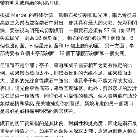
帶有明亮或精緻的明亮耳環。
根據 Marcel 的科學計算，當鑽石被切割和拋光時，陽光會從最
高處進入鑽石並從鑽石中射出，使其具有最大的火彩、光彩和閃
爍。要被視為明亮式切割鑽石，一顆寶石必須有 57 個（如果用
尖底拋光，則為 58 個刻面）。鑽石的冠部必須有 1 個檯面、8
個包邊刻面、8 個星形刻面和 16 個上腰部刻面。另一方面，亭
部需要有 8 個主亭部刻面、16 個下部腰部刻面和一個尖底。
但這還不是全部；亭子、皇冠和桌子需要相互之間有特定的比
例。如果鑽石檯面太小，則鑽石反射的光線不足。如果檯面太
大，過多的光線會從鑽石中逸出。涉及亭子時不能太深或太淺。
否則，陽光會穿過底部，導致亮度降低。此外，剪裁形式的設計
旨在提供一種熱感、同理心和可靠性的箍感。個人資料還有助於
象徵感情和承諾 完美地捕捉你的關係。新娘考慮的另一個藉口
是最好的戒指採用明亮的圓形切割。
鑽石的切工質量指的是其比例、對稱性和拋光度，因此是鑽石最
重要的特徵之一。如果它的深度太深或太淺，通過冠部進入鑽石