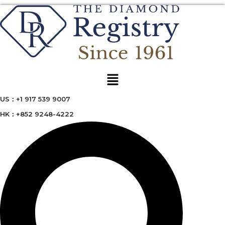
Menu
US：+1 917 539 9007
HK：+852 9248-4222