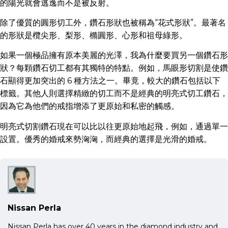
的陽光就會逃逸而不是被反射。
除了優質的圓形切工外，鑽石形狀也被稱為“花式形狀”。最著名
的形狀是欖尖形、梨形、橢圓形、心形和祖母綠形。
如果一個極品擁有原本美麗的光澤，我為什麼要買另一個鑽石形
狀？每顆鑽石切工都有其獨特的特點。例如，馬眼形切割是使鑽
石顯得更加突出的 6 種方法之一。畢竟，較大的鑽石包括以下
標籤。其他人則選擇精緻的切工而不是經典的明亮式切工鑽石，
因為它為他們的戒指增添了更原始和私密的觸感。
明亮式切割鑽石現在可以比以往更原始地起飛，例如，通過單一
設置。優秀的婚戒來勢洶洶，而經典的選擇是光滑的婚戒。
Nissan Perla
Nissan Perla has over 40 years in the diamond industry and