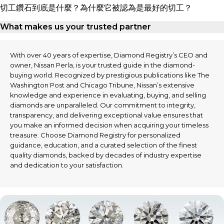
切工鑽石到底是什麼？為什麼它被認為是最好的切工？
What makes us your trusted partner
With over 40 years of expertise, Diamond Registry’s CEO and
owner, Nissan Perla, is your trusted guide in the diamond-
buying world. Recognized by prestigious publications like The
Washington Post and Chicago Tribune, Nissan’s extensive
knowledge and experience in evaluating, buying, and selling
diamonds are unparalleled. Our commitment to integrity,
transparency, and delivering exceptional value ensures that
you make an informed decision when acquiring your timeless
treasure. Choose Diamond Registry for personalized
guidance, education, and a curated selection of the finest
quality diamonds, backed by decades of industry expertise
and dedication to your satisfaction.