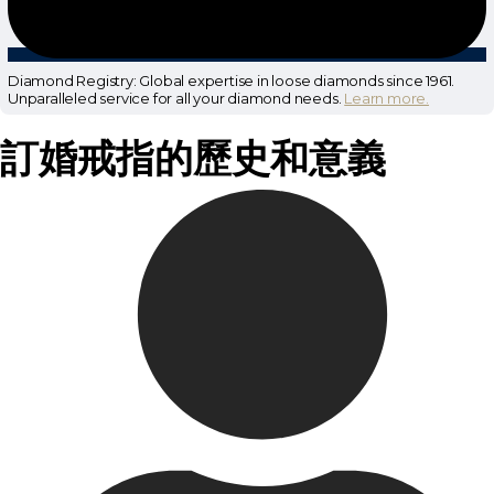
Diamond Registry: Global expertise in loose diamonds since 1961.
Unparalleled service for all your diamond needs.
Learn more.
訂婚戒指的歷史和意義