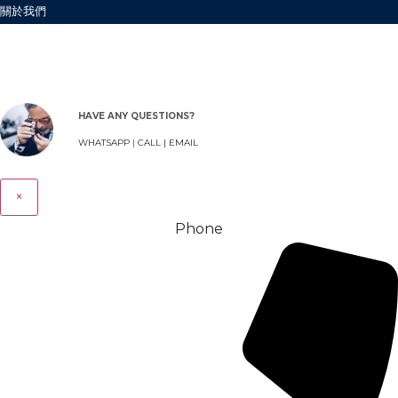
關於我們
HAVE ANY QUESTIONS?
WHATSAPP
|
CALL |
EMAIL
×
Phone