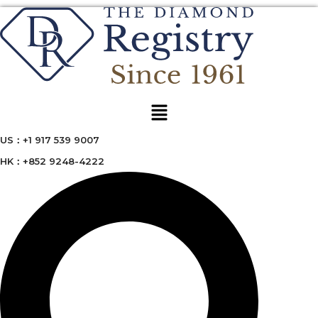
Menu
US：+1 917 539 9007
HK：+852 9248-4222