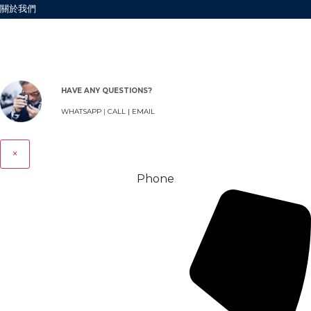
關於我們
HAVE ANY QUESTIONS?
WHATSAPP
|
CALL |
EMAIL
×
Phone