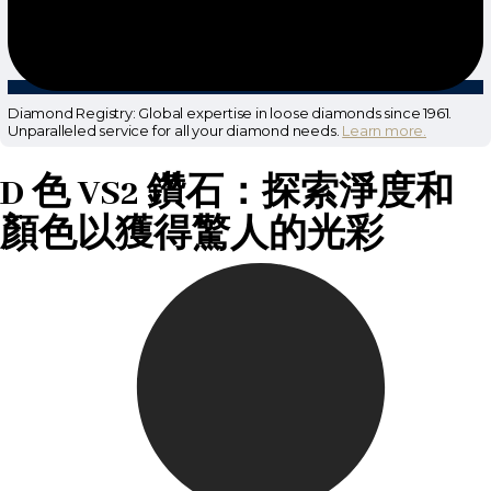
Diamond Registry: Global expertise in loose diamonds since 1961.
Unparalleled service for all your diamond needs.
Learn more.
D 色 VS2 鑽石：探索淨度和
顏色以獲得驚人的光彩