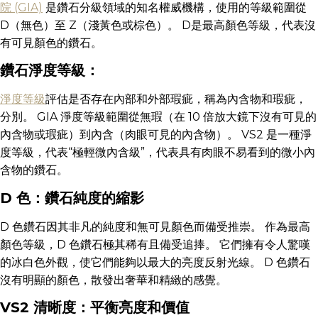
院 (GIA)
是鑽石分級領域的知名權威機構，使用的等級範圍從
D（無色）至 Z（淺黃色或棕色）。 D是最高顏色等級，代表沒
有可見顏色的鑽石。
鑽石淨度等級：
淨度等級
評估是否存在內部和外部瑕疵，稱為內含物和瑕疵，
分別。 GIA 淨度等級範圍從無瑕（在 10 倍放大鏡下沒有可見的
內含物或瑕疵）到內含（肉眼可見的內含物）。 VS2 是一種淨
度等級，代表“極輕微內含級”，代表具有肉眼不易看到的微小內
含物的鑽石。
D 色：鑽石純度的縮影
D 色鑽石因其非凡的純度和無可見顏色而備受推崇。 作為最高
顏色等級，D 色鑽石極其稀有且備受追捧。 它們擁有令人驚嘆
的冰白色外觀，使它們能夠以最大的亮度反射光線。 D 色鑽石
沒有明顯的顏色，散發出奢華和精緻的感覺。
VS2 清晰度：平衡亮度和價值