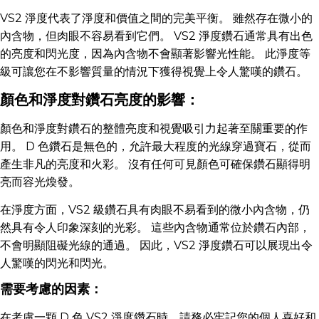
VS2 淨度代表了淨度和價值之間的完美平衡。 雖然存在微小的
內含物，但肉眼不容易看到它們。 VS2 淨度鑽石通常具有出色
的亮度和閃光度，因為內含物不會顯著影響光性能。 此淨度等
級可讓您在不影響質量的情況下獲得視覺上令人驚嘆的鑽石。
顏色和淨度對鑽石亮度的影響：
顏色和淨度對鑽石的整體亮度和視覺吸引力起著至關重要的作
用。 D 色鑽石是無色的，允許最大程度的光線穿過寶石，從而
產生非凡的亮度和火彩。 沒有任何可見顏色可確保鑽石顯得明
亮而容光煥發。
在淨度方面，VS2 級鑽石具有肉眼不易看到的微小內含物，仍
然具有令人印象深刻的光彩。 這些內含物通常位於鑽石內部，
不會明顯阻礙光線的通過。 因此，VS2 淨度鑽石可以展現出令
人驚嘆的閃光和閃光。
需要考慮的因素：
在考慮一顆 D 色 VS2 淨度鑽石時，請務必牢記您的個人喜好和