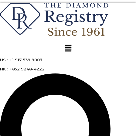
Menu
US：+1 917 539 9007
HK：+852 9248-4222