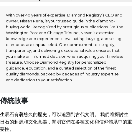
With over 40 years of expertise, Diamond Registry’s CEO and
owner, Nissan Perla, is your trusted guide in the diamond-
buying world. Recognized by prestigious publications like The
Washington Post and Chicago Tribune, Nissan’s extensive
knowledge and experience in evaluating, buying, and selling
diamonds are unparalleled. Our commitment to integrity,
transparency, and delivering exceptional value ensures that
you make an informed decision when acquiring your timeless
treasure. Choose Diamond Registry for personalized
guidance, education, and a curated selection of the finest
quality diamonds, backed by decades of industry expertise
and dedication to your satisfaction.
傳統故事
生辰石有著悠久的歷史，可以追溯到古代文明。 我們將探討生
日石的起源和文化意義，闡明它們在各種文化和信仰體系中的重
要性。