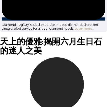
Diamond Registry: Global expertise in loose diamonds since 1961.
Unparalleled service for all your diamond needs.
Learn more.
天上的優雅:揭開六月生日石
的迷人之美