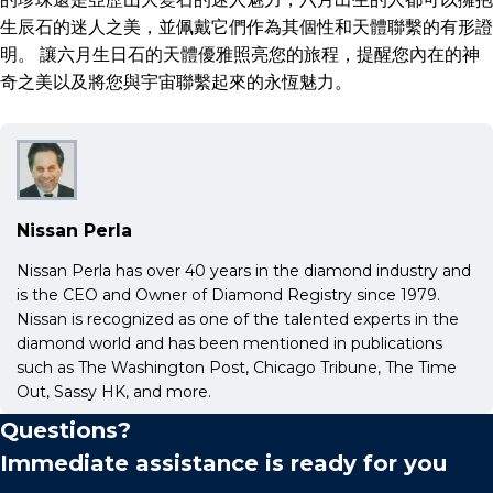
生辰石的迷人之美，並佩戴它們作為其個性和天體聯繫的有形證
明。 讓六月生日石的天體優雅照亮您的旅程，提醒您內在的神
奇之美以及將您與宇宙聯繫起來的永恆魅力。
Nissan Perla
Nissan Perla has over 40 years in the diamond industry and
is the CEO and Owner of Diamond Registry since 1979.
Nissan is recognized as one of the talented experts in the
diamond world and has been mentioned in publications
such as The Washington Post, Chicago Tribune, The Time
Out, Sassy HK, and more.
Questions?
Immediate assistance is ready for you