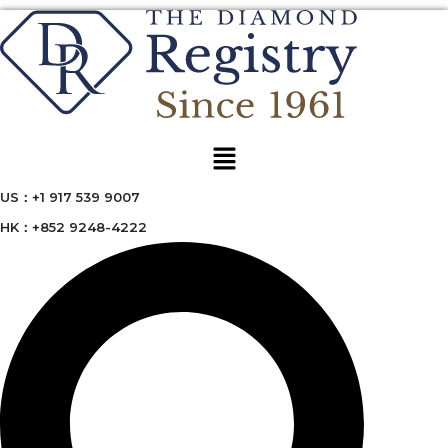
Menu
US：+1 917 539 9007
HK：+852 9248-4222