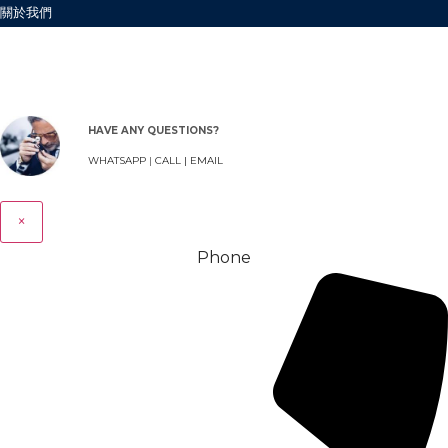
關於我們
HAVE ANY QUESTIONS?
WHATSAPP
|
CALL |
EMAIL
×
Phone